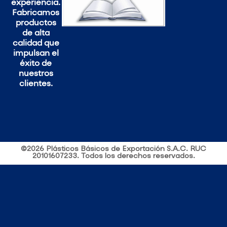
experiencia.
Fabricamos
productos
de alta
calidad que
impulsan el
éxito de
nuestros
clientes.
©2026 Plásticos Básicos de Exportación S.A.C. RUC
20101607233. Todos los derechos reservados.