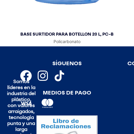
BASE SURTIDOR PARA BOTELLON 20 L, PC-B
Policarbonato
SÍGUENOS
C
Somos
líderes en la
MEDIOS DE PAGO
industria del
plástico,
con valores
arraigados,
tecnología
punta y una
larga