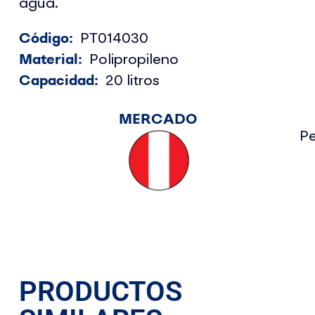
agua.
PT014030
Material:
Polipropileno
Capacidad:
20 litros
MERCADO
P
PRODUCTOS